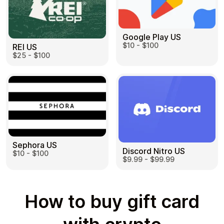
Google Play US
$10 - $100
REI US
$25 - $100
Sephora US
Discord Nitro US
$10 - $100
$9.99 - $99.99
How to buy gift card