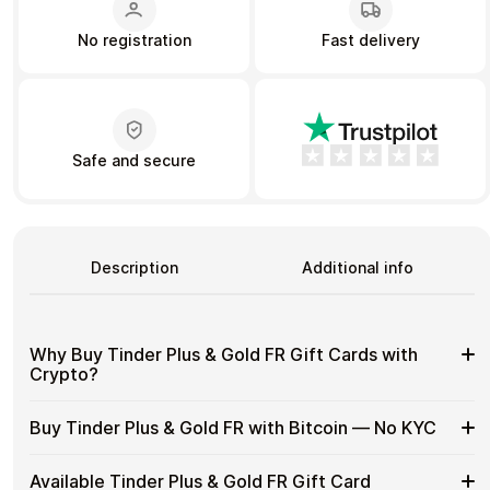
No registration
Fast delivery
Learn more
Home
Legal
Terms and Conditions
Full Catalog
Privacy Policy
My account
Blog
Safe and secure
Contact Us
All gift cards
Description
Additional info
Why Buy Tinder Plus & Gold FR Gift Cards with
Crypto?
Why
Use gift cards to spend crypto on everyday purchases
Buy Tinder Plus & Gold FR with Bitcoin — No KYC
without using banks or exchanges.
Buy
Tinder
Spend crypto on real goods and services
Buy
Buy Tinder Plus & Gold FR gift cards with crypto without
Plus
Available Tinder Plus & Gold FR Gift Card
No banks, no chargebacks