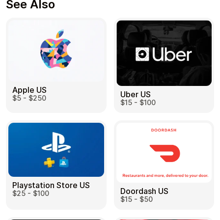
See Also
Apple US
Uber US
$5 - $250
$15 - $100
Playstation Store US
Doordash US
$25 - $100
$15 - $50