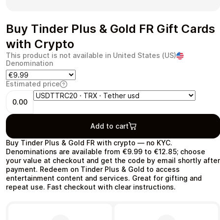
Buy Tinder Plus & Gold FR Gift Cards
with Crypto
Health & Beauty
Food & Beverage
This product is not available in United States (US)
Denomination
Estimated price
0.00
Travel
Restaurant
Add to cart
Buy Tinder Plus & Gold FR with crypto — no KYC.
Denominations are available from €9.99 to €12.85; choose
your value at checkout and get the code by email shortly after
payment. Redeem on Tinder Plus & Gold to access
entertainment content and services. Great for gifting and
Auto & Moto
Home & Garden
repeat use. Fast checkout with clear instructions.