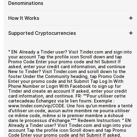
completing KYC. Checkout is fast, private, and designed
Tinder
&
Denominations
Great for repeat purchases
for users who want to stay in control of their funds.
Plus
Gold
&
No account registration
FR
Available
Select a denomination on this page (up to
€12.85
).
Gold
How It Works
Secure crypto checkout
Gift
Tinder
FR
Multiple purchases supported
Cards
Plus
with
with
How
Choose an amount
&
Supported Cryptocurrencies
Bitcoin
Crypto?
Pay with Bitcoin or other supported
It
Gold
—
cryptocurrencies
Works
FR
No
Receive your code via email shortly after payment
Supported
Pay with Bitcoin (BTC), Ethereum (ETH), USDT, USDC, and
Gift
KYC
Redeem the code and use your payment method
250+ other cryptocurrencies
.
Cryptocurrencies
" EN: Already a Tinder user? Visit Tinder.com and sign into
Card
your account Tap the profile icon Scroll down and tap
Denominations
Promo Code Enter your promo code and hit Submit If
asked, enter your credit card information, and continue
New to Tinder? Visit Tinder.com and scroll down to the
footer Under the Community heading, tap Promo Code
Enter your promo code and hit Submit Tap Log In With
Phone Number or Login With Facebook to sign up for
Tinder and create an account If asked, enter your credit
card information, and continue. FR: ""Pour utiliser cette
cartecadeau Échangez via le lien fourni. Exemple :
www.tinder.com/vip/CODE. Une fois qu'un membre a tenté
d'utiliser un code, aucun autre membre ne pourra utiliser
ce même code, même si le premier membre a échoué
dans le processus d'échange.""" Redeem Instruction: " EN:
Already a Tinder user? Visit Tinder.com and sign into your
account Tap the profile icon Scroll down and tap Promo
Code Enter your promo code and hit Submit If asked,